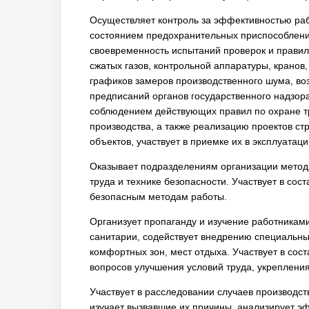
Осуществляет контроль за эффективностью ра
состоянием предохранительных приспособлений
своевременность испытаний проверок и правил
сжатых газов, контрольной аппаратуры, кранов
графиков замеров производственного шума, воз
предписаний органов государственного надзор
соблюдением действующих правил по охране тр
производства, а также реализацию проектов с
объектов, участвует в приемке их в эксплуатац
Оказывает подразделениям организации метод
труда и технике безопасности. Участвует в со
безопасным методам работы.
Организует пропаганду и изучение работникам
санитарии, содействует внедрению специальны
комфортных зон, мест отдыха. Участвует в сос
вопросов улучшения условий труда, укрепления
Участвует в расследовании случаев производс
изучает вызвавшие их причины, анализирует э