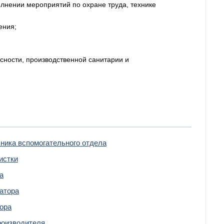
олнении мероприятий по охране труда, технике
ения;
сности, производственной санитарии и
ника вспомогательного отдела
истки
а
атора
ора
роизводителя