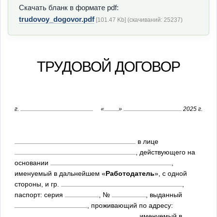
Скачать бланк в формате pdf:
trudovoy_dogovor.pdf
[101.47 Kb] (cкачиваний: 25237)
ТРУДОВОЙ ДОГОВОР
г.
«
»
2025 г.
в лице
, действующего на
основании
,
именуемый в дальнейшем «
Работодатель
», с одной
стороны, и гр.
,
паспорт: серия
, №
, выданный
, проживающий по адресу:
, именуемый в