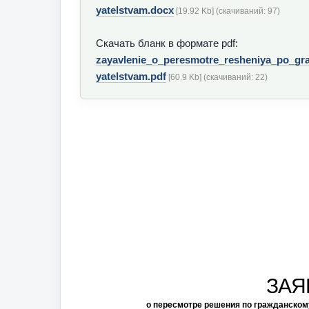
yatelstvam.docx
[19.92 Kb] (cкачиваний: 97)
Скачать бланк в формате pdf:
zayavlenie_o_peresmotre_resheniya_po_g
yatelstvam.pdf
[60.9 Kb] (cкачиваний: 22)
ЗАЯ
о пересмотре решения по гражданском