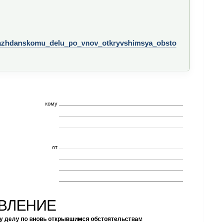
razhdanskomu_delu_po_vnov_otkryvshimsya_obsto
кому
от
ВЛЕНИЕ
у делу по вновь открывшимся обстоятельствам