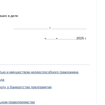
вших в деле.
/
«
»
2025
г.
стью и имуществом недееспособного гражданина
уда
елу о банкротстве предприятия
льном правопреемстве