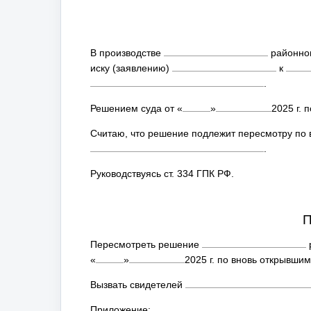
В производстве
районног
иску (заявлению)
к
.
Решением суда от
«
»
2025
г. 
Считаю, что решение подлежит пересмотру по 
.
Руководствуясь ст. 334 ГПК РФ.
Пересмотреть решение
р
«
»
2025
г. по вновь открывшим
Вызвать свидетелей
Приложение: