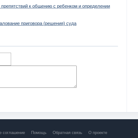
 препятствий к общению с ребенком и определении
алование приговора (решения) суда
е соглашение
Помощь
Обратная связь
О проекте