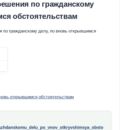
решения по гражданскому
мся обстоятельствам
я по гражданскому делу, по вновь открывшимся
 вновь открывшимся обстоятельствам
razhdanskomu_delu_po_vnov_otkryvshimsya_obsto