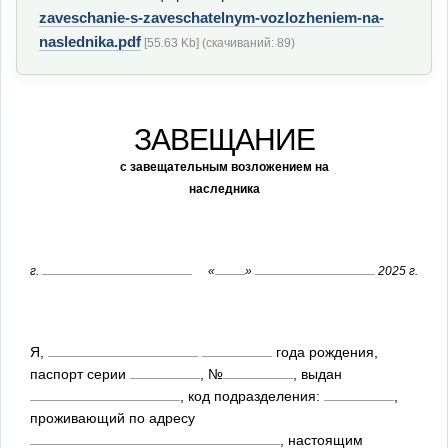
zaveschanie-s-zaveschatelnym-vozlozheniem-na-
naslednika.pdf
[55.63 Kb] (cкачиваний: 89)
ЗАВЕЩАНИЕ
с завещательным возложением на
наследника
г.
«
»
2025 г.
Я,
года рождения,
паспорт серии
, №
, выдан
, код подразделения:
,
проживающий по адресу
, настоящим