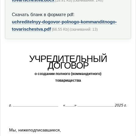
[18.91 Kb] (cкачиваний: 146)
Скачать бланк в формате pdf:
uchreditelnyy-dogovor-polnogo-kommanditnogo-
tovarischestva.pdf
[66.55 Kb] (cкачиваний: 13)
УЧРЕДИТЕЛЬНЫЙ
ДОГОВОР
о создании полного (коммандитного)
товарищества
г.
«
»
2025 г.
Мы, нижеподписавшиеся,