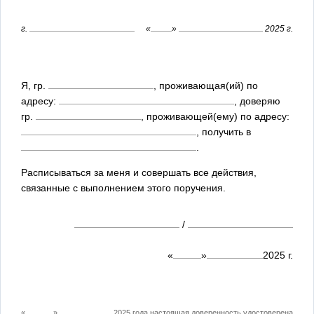
г.
«
»
2025 г.
Я, гр.
, проживающая(ий) по
адресу:
, доверяю
гр.
, проживающей(ему) по адресу:
, получить в
.
Расписываться за меня и совершать все действия,
связанные с выполнением этого поручения.
/
«
»
2025
г.
«
»
2025
года настоящая доверенность удостоверена