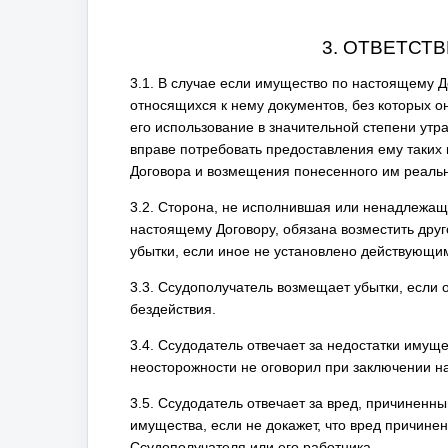
3. ОТВЕТСТ
3.1. В случае если имущество по настоящему 
относящихся к нему документов, без которых о
его использование в значительной степени утр
вправе потребовать предоставления ему таких
Договора и возмещения понесенного им реаль
3.2. Сторона, не исполнившая или ненадлежа
настоящему Договору, обязана возместить дру
убытки, если иное не установлено действующи
3.3. Ссудополучатель возмещает убытки, если 
бездействия.
3.4. Ссудодатель отвечает за недостатки имущ
неосторожности не оговорил при заключении н
3.5. Ссудодатель отвечает за вред, причиненны
имущества, если не докажет, что вред причине
Ссудополучателя или его работника.