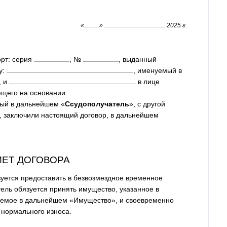
«
»
2025 г.
орт: серия
, №
, выданный
у:
, именуемый в
, и
в лице
ющего на основании
ый в дальнейшем «
Ссудополучатель
», с другой
 заключили настоящий договор, в дальнейшем
МЕТ ДОГОВОРА
зуется предоставить в безвозмездное временное
ель обязуется принять имущество, указанное в
уемое в дальнейшем «Имущество», и своевременно
 нормального износа.