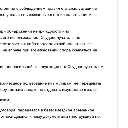
остоянии с соблюдением правил его эксплуатации и
исле уплачивать связанные с его использованием
при обнаружении непригодности или
 его использование. Ссудополучатель, не
стоятельствах либо продолживший пользоваться
, не вправе при возникновении спора ссылаться на
твие неправильной эксплуатации его Ссудополучателем
езвозмездное пользование иным лицам, не передавать
ору третьим лицам, не отдавать имущество в залог.
разом:
.
 Договора, передается в безвозмездное временное
 относящимися к нему документами (инструкцией по