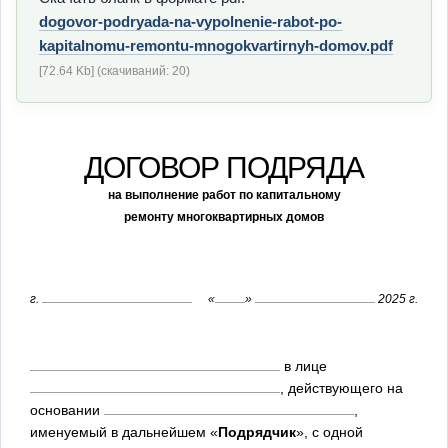
dogovor-podryada-na-vypolnenie-rabot-po-
kapitalnomu-remontu-mnogokvartirnyh-domov.pdf
[72.64 Kb] (cкачиваний: 20)
ДОГОВОР ПОДРЯДА
на выполнение работ по капитальному
ремонту многоквартирных домов
г.
«
»
2025 г.
в лице
, действующего на
основании
,
именуемый в дальнейшем «
Подрядчик
», с одной