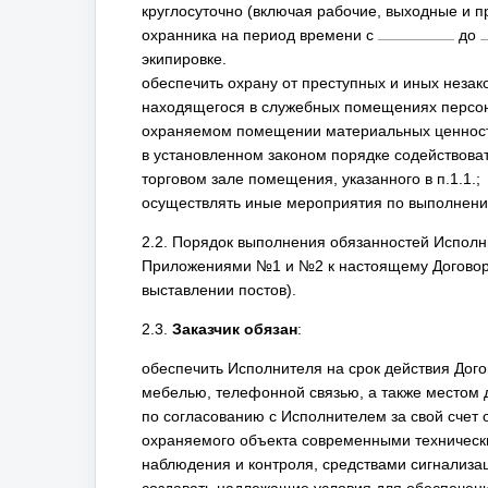
круглосуточно (включая рабочие, выходные и пр
охранника на период времени с
до
экипировке.
обеспечить охрану от преступных и иных незак
находящегося в служебных помещениях персона
охраняемом помещении материальных ценност
в установленном законом порядке содействова
торговом зале помещения, указанного в п.1.1.;
осуществлять иные мероприятия по выполнению
2.2. Порядок выполнения обязанностей Исполн
Приложениями №1 и №2 к настоящему Договору 
выставлении постов).
2.3.
Заказчик обязан
:
обеспечить Исполнителя на срок действия До
мебелью, телефонной связью, а также местом 
по согласованию с Исполнителем за свой счет
охраняемого объекта современными технически
наблюдения и контроля, средствами сигнализа
создавать надлежащие условия для обеспечени