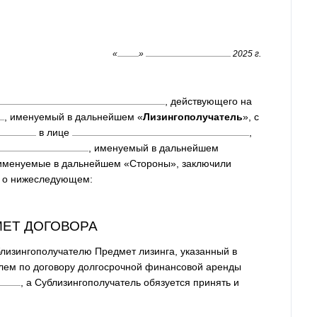
«
»
2025 г.
, действующего на
, именуемый в дальнейшем «
Лизингополучатель
», с
в лице
,
, именуемый в дальнейшем
, именуемые в дальнейшем «Стороны», заключили
, о нижеследующем:
МЕТ ДОГОВОРА
близингополучателю Предмет лизинга, указанный в
лем по договору долгосрочной финансовой аренды
, а Сублизингополучатель обязуется принять и