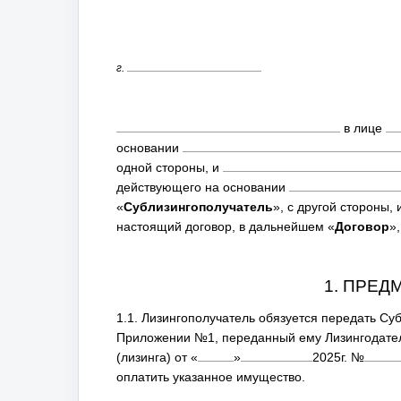
г.
в лице
основании
одной стороны, и
действующего на основании
«
Сублизингополучатель
», с другой стороны
настоящий договор, в дальнейшем «
Договор
»
1. ПРЕД
1.1. Лизингополучатель обязуется передать Су
Приложении №1, переданный ему Лизингодате
(лизинга) от
«
»
2025
г. №
оплатить указанное имущество.