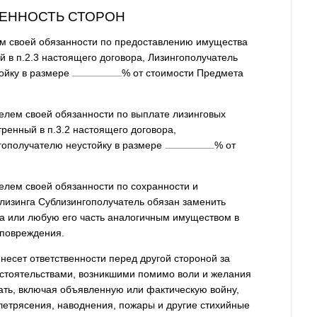
ВЕННОСТЬ СТОРОН
ем своей обязанности по предоставлению имущества
 в п.2.3 настоящего договора, Лизингополучатель
ойку в размере
% от стоимости Предмета
телем своей обязанности по выплате лизинговых
ренный в п.3.2 настоящего договора,
гополучателю неустойку в размере
% от
елем своей обязанности по сохранности и
лизинга Сублизингополучатель обязан заменить
а или любую его часть аналогичным имуществом в
 повреждения.
 несет ответственности перед другой стороной за
бстоятельствами, возникшими помимо воли и желания
ать, включая объявленную или фактическую войну,
летрясения, наводнения, пожары и другие стихийные