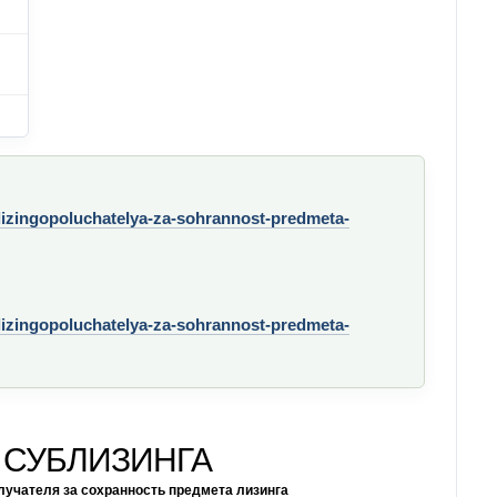
lizingopoluchatelya-za-sohrannost-predmeta-
lizingopoluchatelya-za-sohrannost-predmeta-
 СУБЛИЗИНГА
лучателя за сохранность предмета лизинга