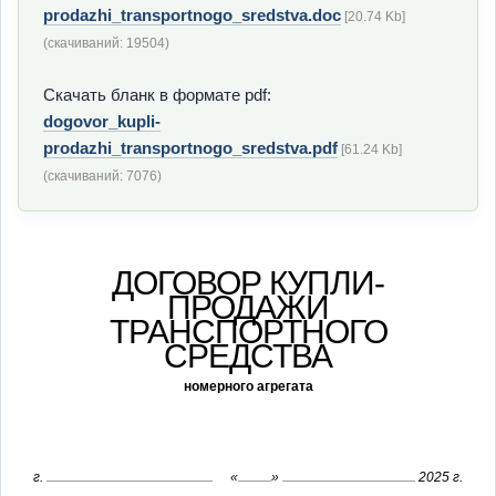
prodazhi_transportnogo_sredstva.doc
[20.74 Kb]
(cкачиваний: 19504)
Скачать бланк в формате pdf:
dogovor_kupli-
prodazhi_transportnogo_sredstva.pdf
[61.24 Kb]
(cкачиваний: 7076)
ДОГОВОР КУПЛИ-
ПРОДАЖИ
ТРАНСПОРТНОГО
СРЕДСТВА
номерного агрегата
г.
«
»
2025 г.