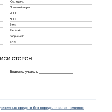
Юр. адрес:
Почтовый адрес:
ИНН:
КПП:
Банк:
Рас./счёт:
Корр./счёт:
БИК:
ПИСИ СТОРОН
Благополучатель _________________
 денежных средств без определения их целевого