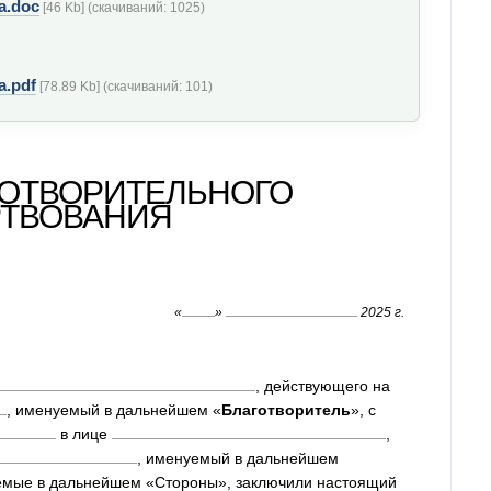
a.doc
[46 Kb] (cкачиваний: 1025)
a.pdf
[78.89 Kb] (cкачиваний: 101)
ГОТВОРИТЕЛЬНОГО
ТВОВАНИЯ
«
»
2025 г.
, действующего на
, именуемый в дальнейшем «
Благотворитель
», с
в лице
,
, именуемый в дальнейшем
уемые в дальнейшем «Стороны», заключили настоящий