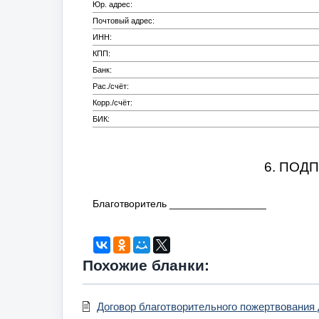
Юр. адрес:
Почтовый адрес:
ИНН:
КПП:
Банк:
Рас./счёт:
Корр./счёт:
БИК:
6. ПОД
Благотворитель _________________
Похожие бланки:
Договор благотворительного пожертвования