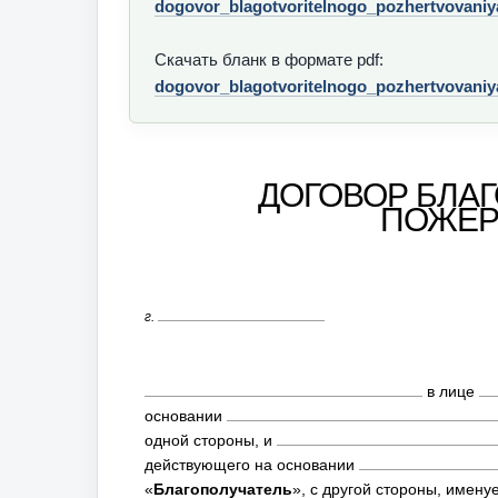
dogovor_blagotvoritelnogo_pozhertvovaniy
Скачать бланк в формате pdf:
dogovor_blagotvoritelnogo_pozhertvovaniy
ДОГОВОР БЛА
ПОЖЕР
г.
в лице
основании
одной стороны, и
действующего на основании
«
Благополучатель
», с другой стороны, имен