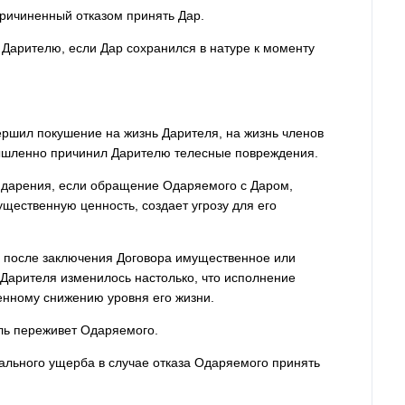
причиненный отказом принять Дар.
р Дарителю, если Дар сохранился в натуре к моменту
ершил покушение на жизнь Дарителя, на жизнь членов
мышленно причинил Дарителю телесные повреждения.
ы дарения, если обращение Одаряемого с Даром,
ественную ценность, создает угрозу для его
ли после заключения Договора имущественное или
Дарителя изменилось настолько, что исполнение
енному снижению уровня его жизни.
ель переживет Одаряемого.
льного ущерба в случае отказа Одаряемого принять