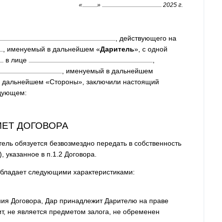
«
»
2025 г.
, действующего на
, именуемый в дальнейшем «
Даритель
», с одной
в лице
,
, именуемый в дальнейшем
 в дальнейшем «Стороны», заключили настоящий
едующем:
МЕТ ДОГОВОРА
тель обязуется безвозмездно передать в собственность
 указанное в п.1.2 Договора.
обладает следующими характеристиками:
чения Договора, Дар принадлежит Дарителю на праве
ит, не является предметом залога, не обременен