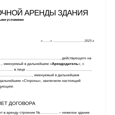
ОЧНОЙ АРЕНДЫ ЗДАНИЯ
быми условиями
«
»
2025 г.
, действующего на
, именуемый в дальнейшем «
Арендодатель
», с
в лице
,
, именуемый в дальнейшем
в дальнейшем «Стороны», заключили настоящий
едующем:
МЕТ ДОГОВОРА
ет в аренду строение №
– нежилое здание