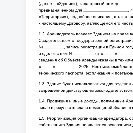
(далее – «Здание»), кадастровый номер
предназначенном для
, 
«Территория»), подробное описание, а также 
к настоящему Договору, являющемся его неот
1.2. Арендодатель владеет Зданием на праве ч
Свидетельством о государственной регистраци
№
, запись регистрации в Едином го
и сделок с ним №
от
«
»
сведения об Объекте аренды указаны в технич
«
»
2025
г. Неотъемлемой част
технического паспорта, экспликация и поэтажн
1.3. Здание будет использоваться для ведения
запрещенной действующим законодательством
1.4. Продукция и иные доходы, полученные Аре
числе в результате сдачи помещений Здания в 
1.5. Реорганизация организации-арендатора, о
собственника Здания не являются основанием 