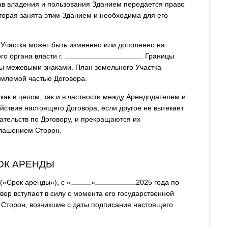
ав владения и пользования Зданием передается право
оторая занята этим Зданием и необходима для его
е Участка может быть изменено или дополнено на
о органа власти г.
. Границы
ны межевыми знаками. План земельного Участка
емлемой частью Договора.
как в целом, так и в частности между Арендодателем и
йствие настоящего Договора, если другое не вытекает
ательств по Договору, и прекращаются их
глашением Сторон.
РОК АРЕНДЫ
(«Срок аренды»), с
«
»
2025
года по
ор вступает в силу с момента его государственной
 Сторон, возникшие с даты подписания настоящего