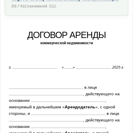
[56.7 Kb] (cкачиваний: 311)
ДОГОВОР АРЕНДЫ
коммерческой недвижимости
г.
«
»
2025 г.
в лице
, действующего на
основании
,
именуемый в дальнейшем «
Арендодатель
», с одной
стороны, и
в лице
, действующего на
основании
,
именуемый в дальнейшем «
Арендатор
», с другой