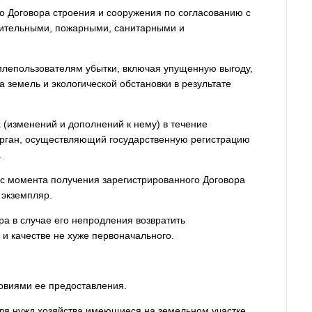
его Договора строения и сооружения по согласованию с
оительными, пожарными, санитарными и
млепользователям убытки, включая упущенную выгоду,
 земель и экологической обстановки в результате
 (изменений и дополнений к нему) в течение
орган, осуществляющий государственную регистрацию
.
с момента получения зарегистрированного Договора
 экземпляр.
ра в случае его непродления возвратить
и качестве не хуже первоначального.
ловиями ее предоставления.
для нужд хозяйства имеющиеся на земельном участке