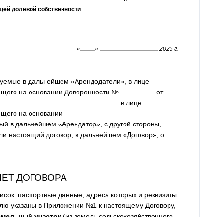
щей долевой собственности
«
»
2025 г.
уемые в дальнейшем «Арендодатели», в лице
ющего на основании Доверенности №
от
в лице
ющего на основании
ый в дальнейшем «Арендатор», с другой стороны,
и настоящий договор, в дальнейшем «Договор», о
МЕТ ДОГОВОРА
исок, паспортные данные, адреса которых и реквизиты
емлю указаны в Приложении №1 к настоящему Договору,
емельный участок
(из земель сельскохозяйственного