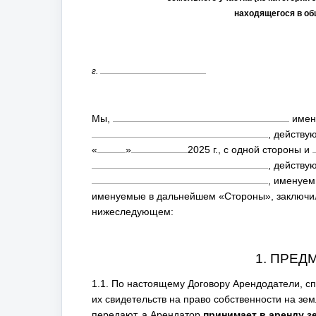
находящегося в об
г.
Мы,
имен
, действу
«
»
2025
г., с одной стороны и
, действу
, именуем
именуемые в дальнейшем «Стороны», заключил
нижеследующем:
1. ПРЕД
1.1. По настоящему Договору Арендодатели, сп
их свидетельств на право собственности на з
передают, а Арендатор
принимает в аренду з