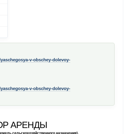
yaschegosya-v-obschey-dolevoy-
yaschegosya-v-obschey-dolevoy-
ОР АРЕНДЫ
земель сельскохозяйственного назначения),