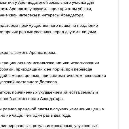
 изъятия у Арендодателей земельного участка для
тить Арендатору возникающие при этом убытки,
ние свои интересы и интересы Арендатора.
ендатором преимущественного права на продление
ри прочих равных условиях перед другими лицами.
 охраны земель Арендатором.
 нерациональном использовании или использовании
особами, приводящими к ее порче, при переводе
дий в менее ценные, при систематическом невнесении
условий настоящего Договора.
бытков, причиненных ухудшением качества земель и
твенной деятельности Арендатора.
м размер арендной платы в случаях изменения цен на
о не чаще, чем один раз в два года.
мелиорированных, рекультивированных, улучшенных