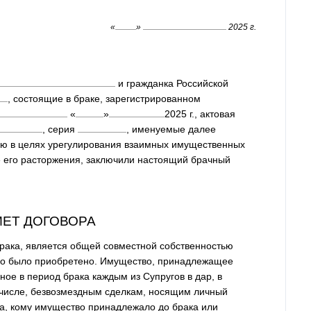
«
»
2025 г.
и гражданка Российской
, состоящие в браке, зарегистрированном
«
»
2025
г., актовая
, серия
, именуемые далее
ию в целях урегулирования взаимных имущественных
чае его расторжения, заключили настоящий брачный
МЕТ ДОГОВОРА
брака, является общей совместной собственностью
 оно было приобретено. Имущество, принадлежащее
ное в период брака каждым из Супругов в дар, в
м числе, безвозмездным сделкам, носящим личный
га, кому имущество принадлежало до брака или