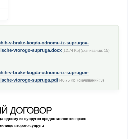
chih-v-brake-kogda-odnomu-iz-suprugov-
ilische-vtorogo-supruga.docx
[12.74 Kb] (cкачиваний: 15)
chih-v-brake-kogda-odnomu-iz-suprugov-
lische-vtorogo-supruga.pdf
[40.75 Kb] (cкачиваний: 3)
Й ДОГОВОР
гда одному из супругов предоставляется право
жилище второго супруга