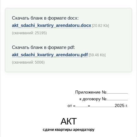
Скачать бланк в формате docx:
akt_sdachi_kvartiry_arendatoru.docx
[20.82 Kb]
(cкачиваний: 25195)
Скачать бланк в формате pdf:
akt_sdachi_kvartiry_arendatoru.pdf
[59.46 Kb]
(cкачиваний: 5006)
Приложение №
к договору №
от
«
»
2025
г.
АКТ
сдачи квартиры арендатору