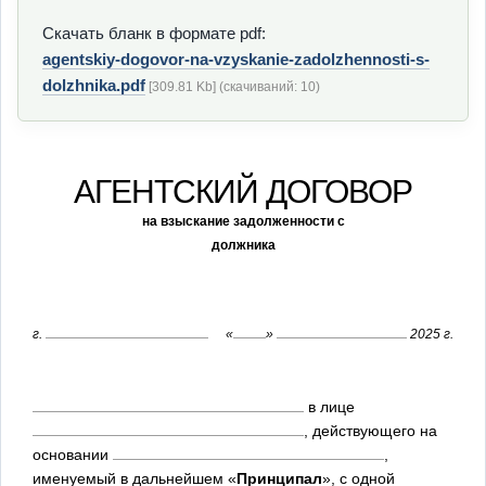
Скачать бланк в формате pdf:
agentskiy-dogovor-na-vzyskanie-zadolzhennosti-s-
dolzhnika.pdf
[309.81 Kb] (cкачиваний: 10)
АГЕНТСКИЙ ДОГОВОР
на взыскание задолженности с
должника
г.
«
»
2025 г.
в лице
, действующего на
основании
,
именуемый в дальнейшем «
Принципал
», с одной